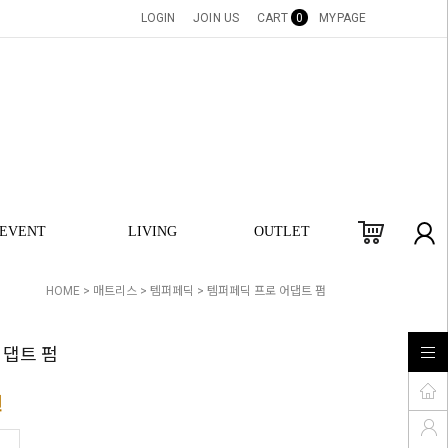
LOGIN
JOIN US
CART
0
MYPAGE
EVENT
LIVING
OUTLET
HOME
>
매트리스
>
템퍼페딕
> 템퍼페딕 프로 어댑트 펌
어댑트 펌
원