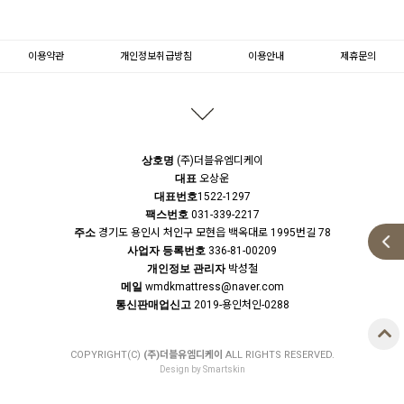
이용약관
개인정보취급방침
이용안내
제휴문의
상호명
(주)더블유엠디케이
대표
오상운
대표번호
1522-1297
팩스번호
031-339-2217
주소
경기도 용인시 처인구 모현읍 백옥대로 1995번길 78
사업자 등록번호
336-81-00209
개인정보 관리자
박성철
메일
wmdkmattress@naver.com
통신판매업신고
2019-용인처인-0288
COPYRIGHT(C)
(주)더블유엠디케이
ALL RIGHTS RESERVED.