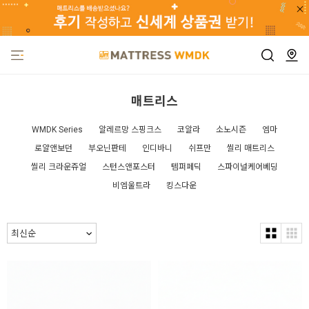
매트리스
WMDK Series
알레르망 스핑크스
코알라
소노시즌
엠마
로얄앤보던
부오닌판테
인디바니
쉬프만
씰리 매트리스
씰리 크라운쥬얼
스턴스앤포스터
템퍼페딕
스파이널케어베딩
비엠울트라
킹스다운