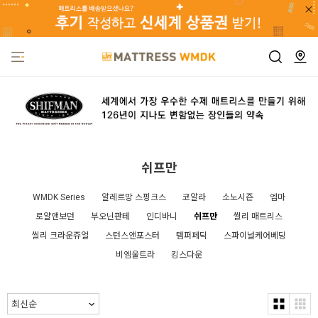
쉬프만
WMDK Series
알레르망 스핑크스
코알라
소노시즌
엠마
로얄앤보던
부오닌판테
인디바니
쉬프만
씰리 매트리스
씰리 크라운쥬얼
스턴스앤포스터
템퍼페딕
스파이널케어베딩
비엠울트라
킹스다운