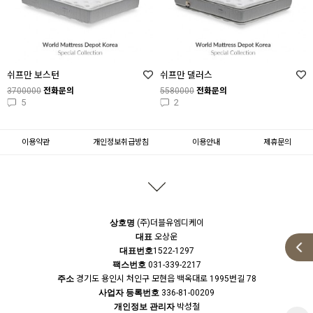
쉬프만 보스턴
쉬프만 댈러스
3700000
전화문의
5580000
전화문의
5
2
이용약관
개인정보취급방침
이용안내
제휴문의
상호명
(주)더블유엠디케이
대표
오상운
대표번호
1522-1297
팩스번호
031-339-2217
주소
경기도 용인시 처인구 모현읍 백옥대로 1995번길 78
사업자 등록번호
336-81-00209
개인정보 관리자
박성철