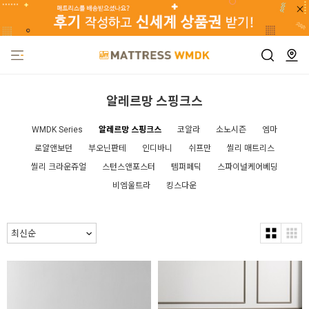
알레르망 스핑크스
WMDK Series
알레르망 스핑크스
코알라
소노시즌
엠마
로얄앤보던
부오닌판테
인디바니
쉬프만
씰리 매트리스
씰리 크라운쥬얼
스턴스앤포스터
템퍼페딕
스파이널케어베딩
비엠울트라
킹스다운