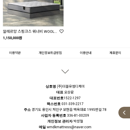
알레르망 스핑크스 워너비 WOOL WANNABE WOOL SS Q K
1,150,000원
이용약관
개인정보취급방침
이용안내
제휴문의
상호명
(주)더블유엠디케이
대표
오상운
대표번호
1522-1297
팩스번호
031-339-2217
주소
경기도 용인시 처인구 모현읍 백옥대로 1995번길 78
사업자 등록번호
336-81-00209
개인정보 관리자
박성철
메일
wmdkmattress@naver.com