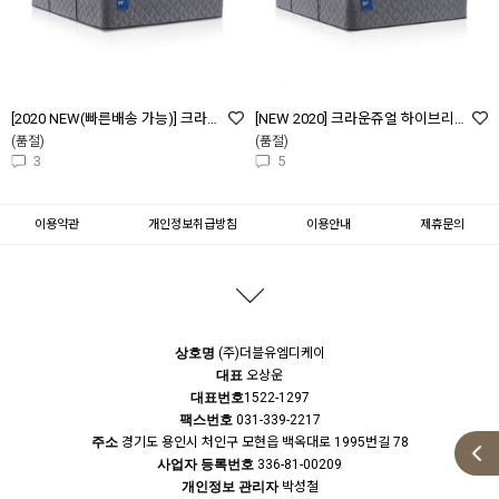
[2020 NEW(빠른배송 가능)] 크라운쥬얼 브리타니아 실버 플러쉬 타이트탑 (Britannia Silver Plush Tight Top)
[NEW 2020] 크라운쥬얼 하이브리드 크라운 에스테이트 플러쉬 타이트탑 (Hybird Crown Estate Plush Tight Top)
(품절)
(품절)
3
5
이용약관
개인정보취급방침
이용안내
제휴문의
상호명
(주)더블유엠디케이
대표
오상운
대표번호
1522-1297
팩스번호
031-339-2217
주소
경기도 용인시 처인구 모현읍 백옥대로 1995번길 78
사업자 등록번호
336-81-00209
개인정보 관리자
박성철