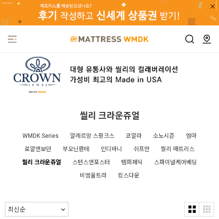
씰리 크라운쥬얼
WMDK Series
알레르망 스핑크스
코알라
소노시즌
엠마
로얄앤보던
부오닌판테
인디바니
쉬프만
씰리 매트리스
씰리 크라운쥬얼
스턴스앤포스터
템퍼페딕
스파이널케어베딩
비엠울트라
킹스다운