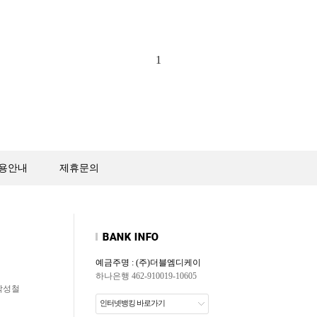
1
용안내
제휴문의
예금주명 : (주)더블엠디케이
하나은행 462-910019-10605
 박성철
인터넷뱅킹 바로가기