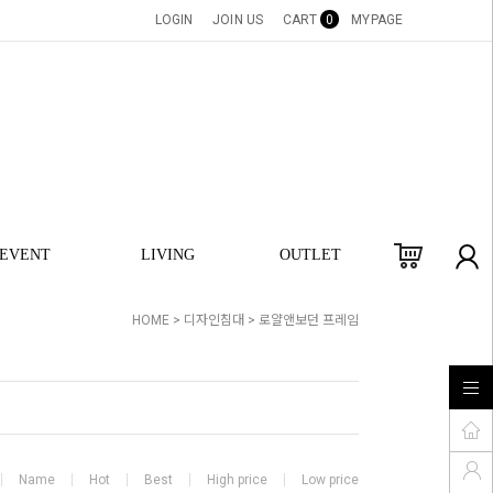
LOGIN
JOIN US
CART
0
MYPAGE
EVENT
LIVING
OUTLET
HOME
>
디자인침대
>
로얄앤보던 프레임
Name
Hot
Best
High price
Low price