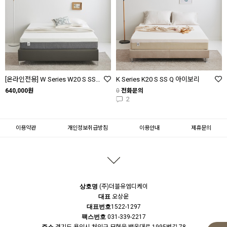
[온라인전용] W Series W20 S SS Q 화이트 / 그레이
K Series K20 S SS Q 아이보리
640,000원
0
전화문의
2
이용약관
개인정보취급방침
이용안내
제휴문의
상호명
(주)더블유엠디케이
대표
오상운
대표번호
1522-1297
팩스번호
031-339-2217