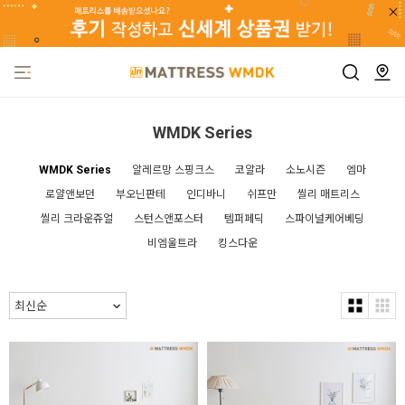
WMDK Series
WMDK Series
알레르망 스핑크스
코알라
소노시즌
엠마
로얄앤보던
부오닌판테
인디바니
쉬프만
씰리 매트리스
씰리 크라운쥬얼
스턴스앤포스터
템퍼페딕
스파이널케어베딩
비엠울트라
킹스다운