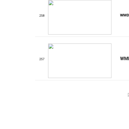
WMD
258
WM
257