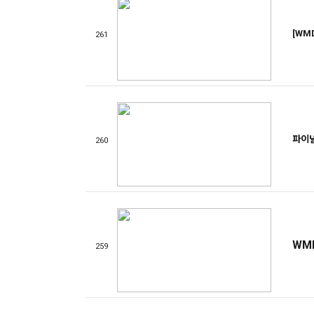
[W
261
파이
260
WM
259