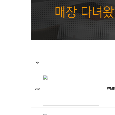
No.
WMD
262