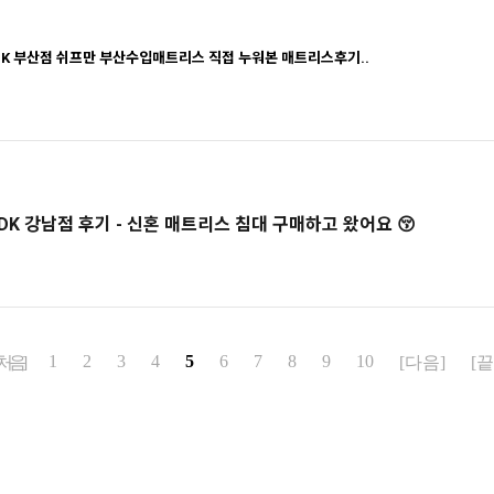
K 부산점 쉬프만 부산수입매트리스 직접 누워본 매트리스후기..
DK 강남점 후기 - 신혼 매트리스 침대 구매하고 왔어요 😚
1
2
3
4
5
6
7
8
9
10
[처음]
[다음]
[끝