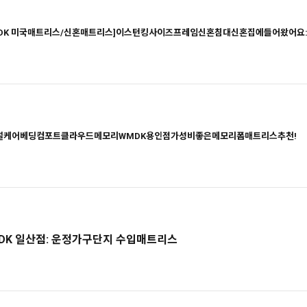
MDK 미국매트리스/신혼매트리스]이스턴킹사이즈프레임신혼침대신혼집에들어왔어요:)
널케어베딩컴포트클라우드메모리WMDK용인점가성비좋은메모리폼매트리스추천!
DK 일산점: 운정가구단지 수입매트리스